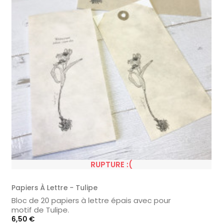
RUPTURE :(
Papiers À Lettre - Tulipe
Bloc de 20 papiers à lettre épais avec pour
motif de Tulipe.
Prix
6,50 €