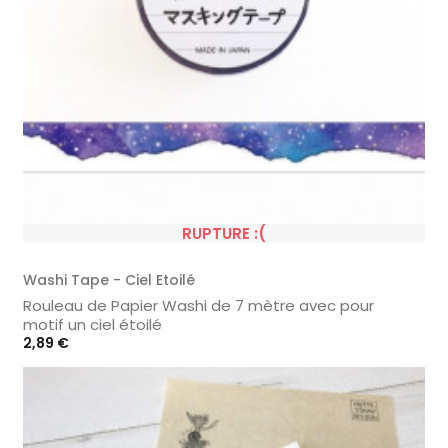
RUPTURE :(
Washi Tape - Ciel Etoilé
Rouleau de Papier Washi de 7 mètre avec pour
motif un ciel étoilé
Prix
2,89 €