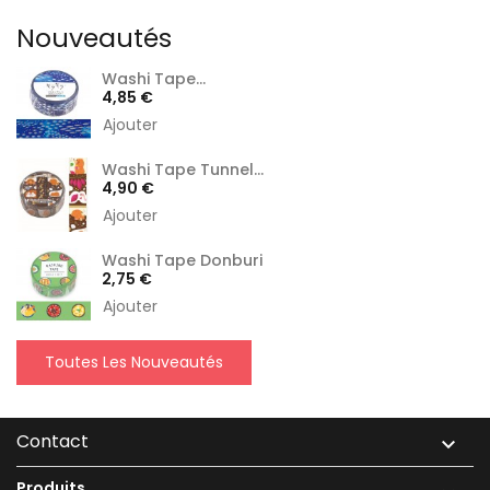
Nouveautés
Washi Tape...
Prix
4,85 €
Ajouter
Washi Tape Tunnel...
Prix
4,90 €
Ajouter
Washi Tape Donburi
Prix
2,75 €
Ajouter
Toutes Les Nouveautés
Contact

Produits