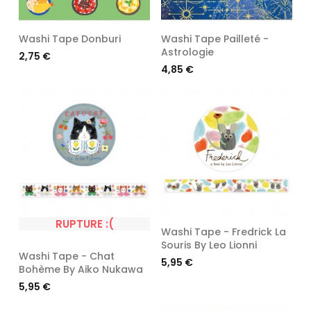
Washi Tape Donburi
Washi Tape Pailleté -
Astrologie
Prix
2,75 €
Prix
4,85 €
RUPTURE :(
Washi Tape - Fredrick La
Souris By Leo Lionni
Washi Tape - Chat
Prix
5,95 €
Bohème By Aiko Nukawa
Prix
5,95 €