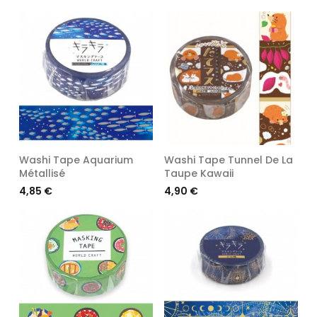
Washi Tape Aquarium
Washi Tape Tunnel De La
Métallisé
Taupe Kawaii
Prix
Prix
4,85 €
4,90 €