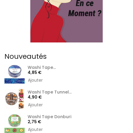
Nouveautés
Washi Tape...
Prix
4,85 €
Ajouter
Washi Tape Tunnel...
Prix
4,90 €
Ajouter
Washi Tape Donburi
Prix
2,75 €
Ajouter