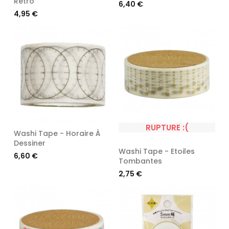
Rétro
Prix
6,40 €
Prix
4,95 €
RUPTURE :(
Washi Tape - Horaire À
Dessiner
Washi Tape - Etoiles
Prix
6,60 €
Tombantes
Prix
2,75 €