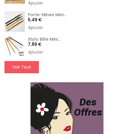
Ajouter
Porte-Mines Mini...
Prix
5,49 €
Ajouter
Stylo Bille Mini...
Prix
7,89 €
Ajouter
Voir Tout