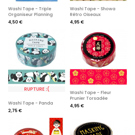
Washi Tape - Triple
Washi Tape - Showa
Organiseur Planning
Rétro Oiseaux
Prix
Prix
4,50 €
4,95 €
RUPTURE :(
Washi Tape - Fleur
Prunier Torsadée
Washi Tape - Panda
Prix
4,95 €
Prix
2,75 €