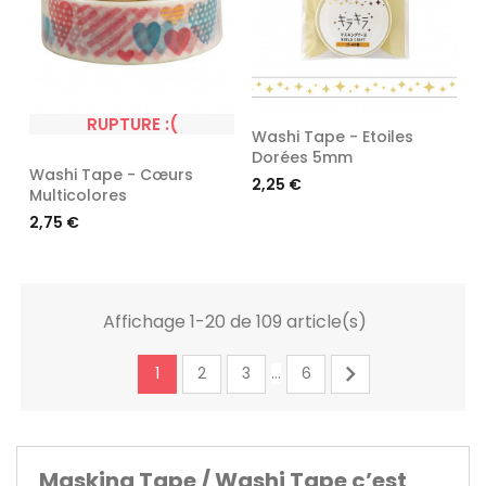
RUPTURE :(
Washi Tape - Etoiles
Dorées 5mm
Washi Tape - Cœurs
Prix
2,25 €
Multicolores
Prix
2,75 €
Affichage 1-20 de 109 article(s)

1
2
3
6
…
Masking Tape / Washi Tape c’est