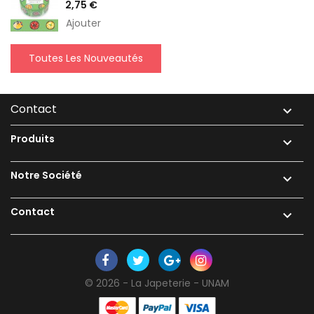
Prix
2,75 €
Ajouter
Toutes Les Nouveautés
Contact

Produits

Notre Société

Contact

© 2026 - La Japeterie - UNAM