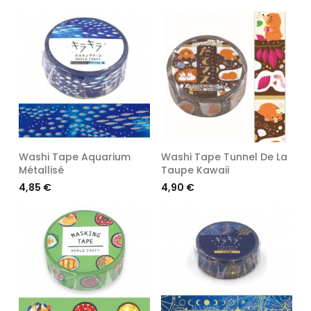
Washi Tape Aquarium
Washi Tape Tunnel De La
Métallisé
Taupe Kawaii
Prix
Prix
4,85 €
4,90 €