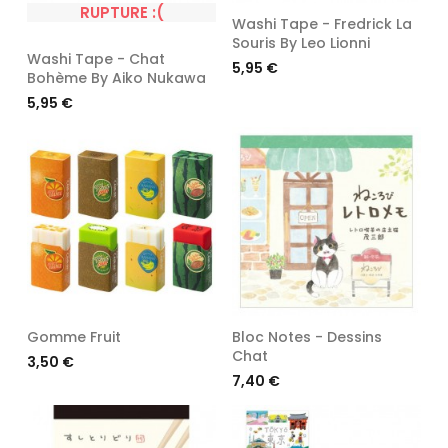
RUPTURE :(
Washi Tape - Fredrick La
Souris By Leo Lionni
Washi Tape - Chat
Prix
5,95 €
Bohème By Aiko Nukawa
Prix
5,95 €
Gomme Fruit
Bloc Notes - Dessins
Chat
Prix
3,50 €
Prix
7,40 €