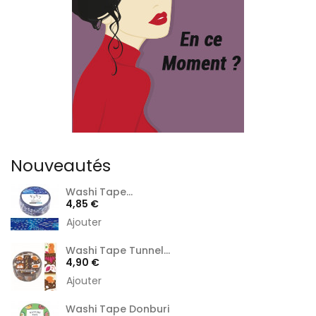
Nouveautés
Washi Tape...
Prix
4,85 €
Ajouter
Washi Tape Tunnel...
Prix
4,90 €
Ajouter
Washi Tape Donburi