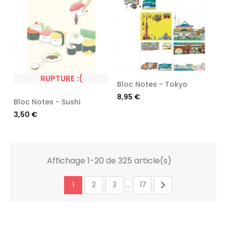
RUPTURE :(
Bloc Notes - Tokyo
Prix
8,95 €
Bloc Notes - Sushi
Prix
3,50 €
Affichage 1-20 de 325 article(s)

1
2
3
17
…