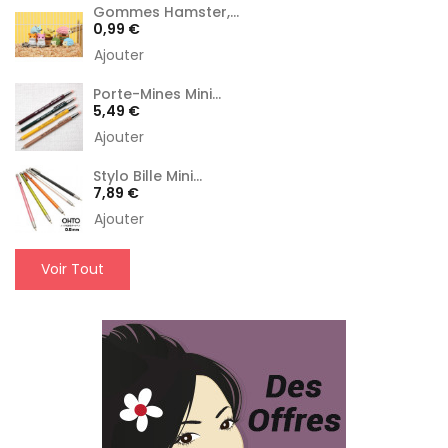
Gommes Hamster,...
Prix
0,99 €
Ajouter
Porte-Mines Mini...
Prix
5,49 €
Ajouter
Stylo Bille Mini...
Prix
7,89 €
Ajouter
Voir Tout