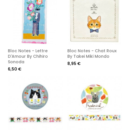
Bloc Notes - Lettre
Bloc Notes - Chat Roux
D'Amour By Chihiro
By Takei Miki Mondo
Sonoda
Prix
8,95 €
Prix
6,50 €