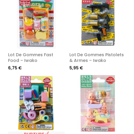
Lot De Gommes Fast
Lot De Gommes Pistolets
Food – Iwako
& Armes – Iwako
Prix
Prix
6,75 €
5,95 €