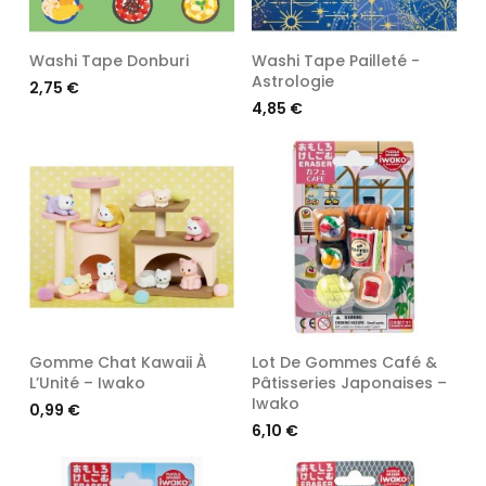
Washi Tape Donburi
Washi Tape Pailleté -
Astrologie
Prix
2,75 €
Prix
4,85 €
Gomme Chat Kawaii À
Lot De Gommes Café &
L’Unité – Iwako
Pâtisseries Japonaises –
Iwako
Prix
0,99 €
Prix
6,10 €