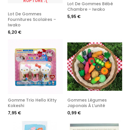
RUPTURE :(
Lot De Gommes Bébé
Chambre – Iwako
Lot De Gommes
Prix
5,95 €
Fournitures Scolaires –
Iwako
Prix
6,20 €
Gomme Trio Hello Kitty
Gommes Légumes
Kokeshi
Japonais À L'unité
Prix
Prix
7,95 €
0,99 €