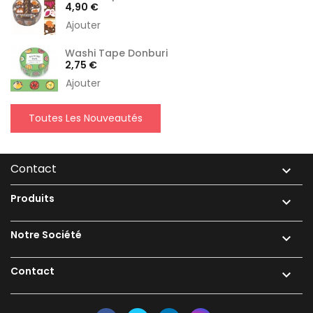
Prix
4,90 €
Ajouter
Washi Tape Donburi
Prix
2,75 €
Ajouter
Toutes Les Nouveautés
Contact

Produits

Notre Société

Contact
