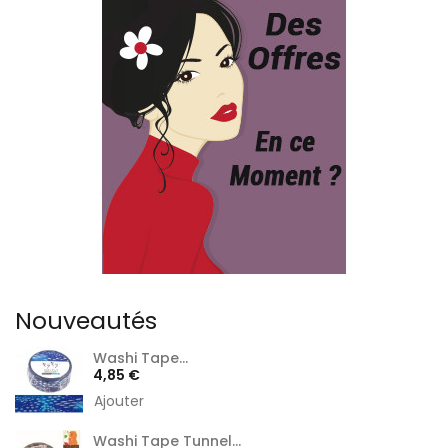
Nouveautés
Washi Tape...
Prix
4,85 €
Ajouter
Washi Tape Tunnel...