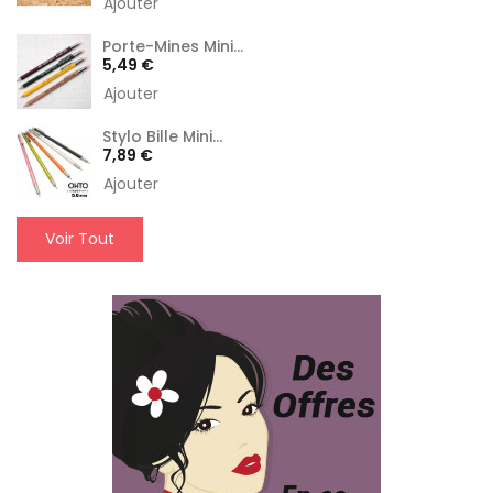
Ajouter
Porte-Mines Mini...
Prix
5,49 €
Ajouter
Stylo Bille Mini...
Prix
7,89 €
Ajouter
Voir Tout