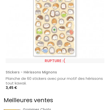
RUPTURE :(
Stickers - Hérissons Mignons
Planche de 60 stickers avec pour motif des hérissons
tout kawaii.
Prix
3,45 €
Meilleures ventes
Gommes Chats...