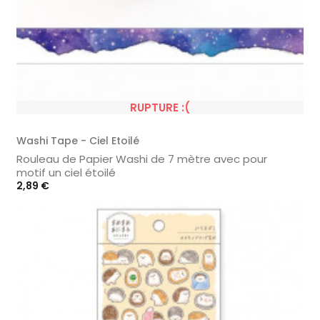
RUPTURE :(
Washi Tape - Ciel Etoilé
Rouleau de Papier Washi de 7 mètre avec pour
motif un ciel étoilé
Prix
2,89 €