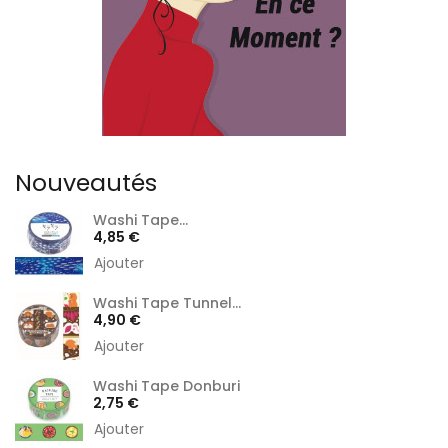
Nouveautés
Washi Tape...
Prix
4,85 €
Ajouter
Washi Tape Tunnel...
Prix
4,90 €
Ajouter
Washi Tape Donburi
Prix
2,75 €
Ajouter