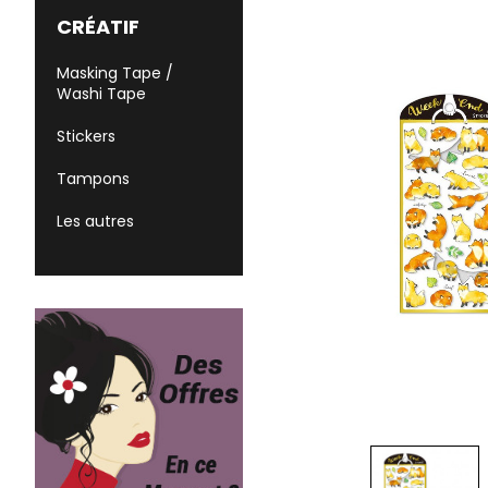
CRÉATIF
Masking Tape /
Washi Tape
Stickers
Tampons
Les autres