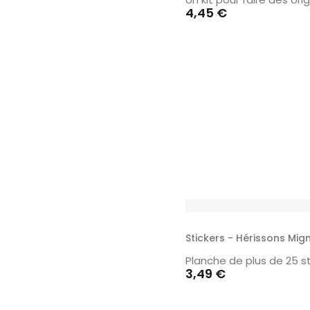
Prix
4,45 €
Stickers - Hérissons Mig
Planche de plus de 25 s
Prix
3,49 €