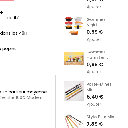
Ajouter
sé
e priorité
Gommes
Nigiri...
Prix
0,99 €
ans les 48H
Ajouter
e pépins
Gommes
Hamster,...
Prix
0,99 €
Ajouter
Porte-Mines
Mini...
ts. La hauteur moyenne
Prix
5,49 €
 Certifié 100% Made in
Ajouter
Stylo Bille Mini...
Prix
7,89 €