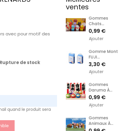
ventes
Gommes
Chats...
Prix
0,99 €
ers avec pour motif des
Ajouter
Gomme Mont
FUJI...
Rupture de stock
Prix
3,30 €
Ajouter
Gommes
Daruma À...
Prix
0,99 €
Ajouter
ail quand le produit sera
Gommes
Animaux À...
ible
Prix
0,99 €