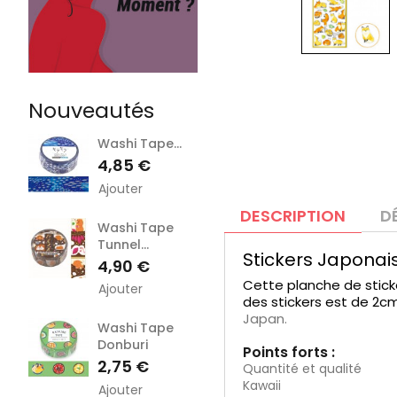
Nouveautés
Washi Tape...
Prix
4,85 €
Ajouter
DESCRIPTION
D
Washi Tape
Tunnel...
Stickers Japonais
Prix
4,90 €
Cette planche de stick
Ajouter
des stickers est de 2c
Japan.
Washi Tape
Donburi
Points forts :
Prix
2,75 €
Quantité et qualité
Kawaii
Ajouter