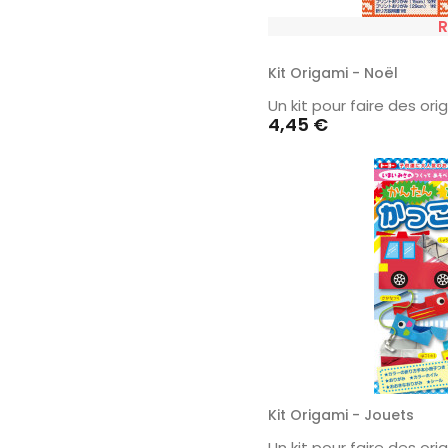
R
Kit Origami - Noël
Un kit pour faire des or
Prix
4,45 €
Kit Origami - Jouets
Un kit pour faire des or