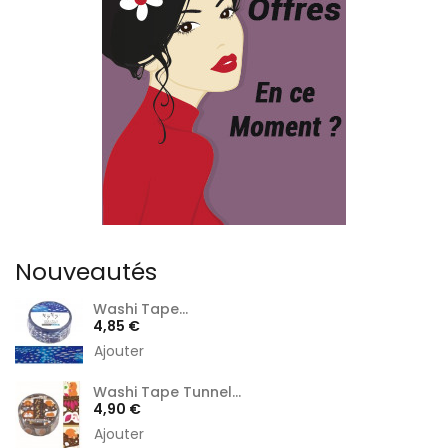
Nouveautés
Washi Tape...
Prix
4,85 €
Ajouter
Washi Tape Tunnel...
Prix
4,90 €
Ajouter