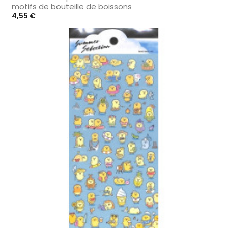
motifs de bouteille de boissons
Prix
4,55 €