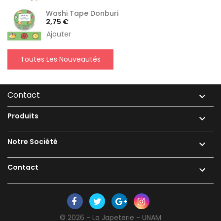
Washi Tape Donburi
Prix
2,75 €
Ajouter
Toutes Les Nouveautés
Contact

Produits

Notre Société

Contact

© 2026 - La Japeterie - UNAM