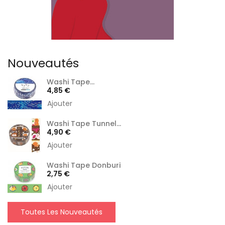
Nouveautés
Washi Tape...
Prix
4,85 €
Ajouter
Washi Tape Tunnel...
Prix
4,90 €
Ajouter
Washi Tape Donburi
Prix
2,75 €
Ajouter
Toutes Les Nouveautés