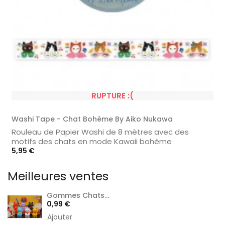
RUPTURE :(
Washi Tape - Chat Bohème By Aiko Nukawa
Rouleau de Papier Washi de 8 mètres avec des
motifs des chats en mode Kawaii bohème
Prix
5,95 €
Meilleures ventes
Gommes Chats...
Prix
0,99 €
Ajouter