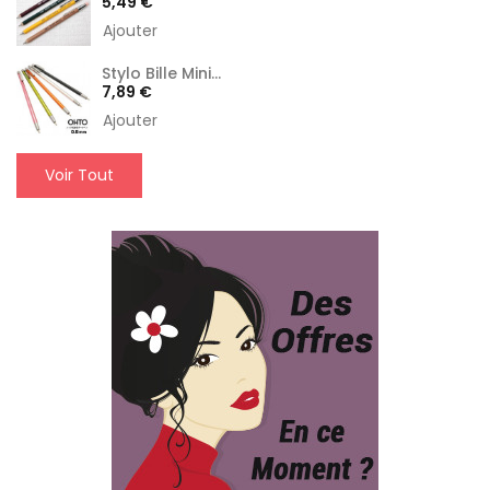
Prix
5,49 €
Ajouter
Stylo Bille Mini...
Prix
7,89 €
Ajouter
Voir Tout