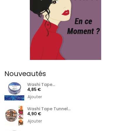
Nouveautés
Washi Tape...
Prix
4,85 €
Ajouter
Washi Tape Tunnel...
Prix
4,90 €
Ajouter