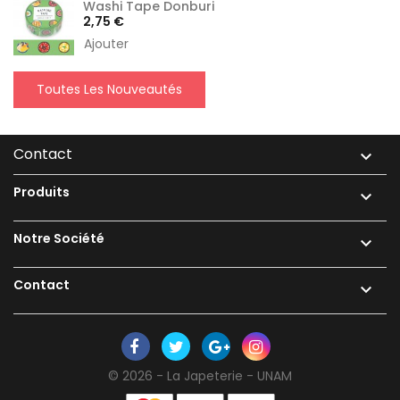
Washi Tape Donburi
Prix
2,75 €
Ajouter
Toutes Les Nouveautés
Contact

Produits

Notre Société

Contact

© 2026 - La Japeterie - UNAM