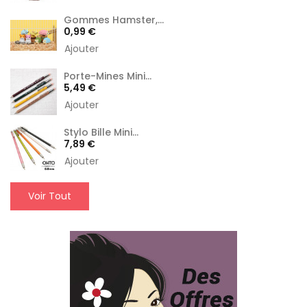
Gommes Hamster,...
Prix
0,99 €
Ajouter
Porte-Mines Mini...
Prix
5,49 €
Ajouter
Stylo Bille Mini...
Prix
7,89 €
Ajouter
Voir Tout