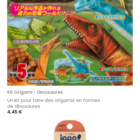
Kit Origami - Dinosaures
Un kit pour faire des origamis en formes
de dinosaures
Prix
4,45 €