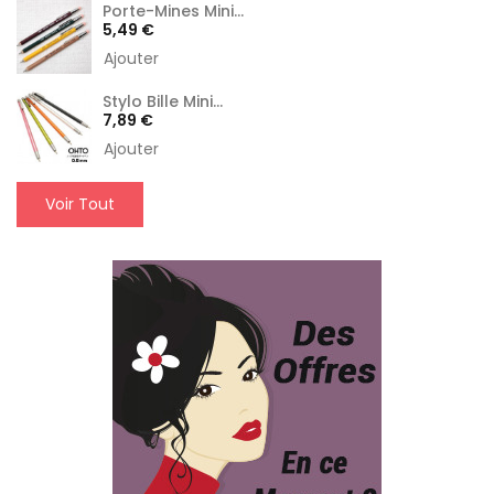
Porte-Mines Mini...
Prix
5,49 €
Ajouter
Stylo Bille Mini...
Prix
7,89 €
Ajouter
Voir Tout