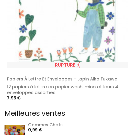
RUPTURE :(
Papiers À Lettre Et Enveloppes - Lapin Aiko Fukawa
12 papiers à lettre en papier washi mino et leurs 4
enveloppes assorties
Prix
7,95 €
Meilleures ventes
Gommes Chats...
Prix
0,99 €