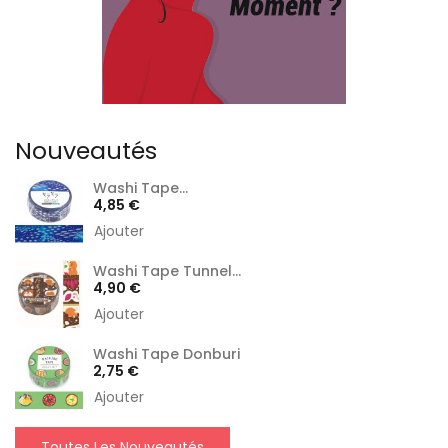
Nouveautés
Washi Tape...
Prix
4,85 €
Ajouter
Washi Tape Tunnel...
Prix
4,90 €
Ajouter
Washi Tape Donburi
Prix
2,75 €
Ajouter
Toutes Les Nouveautés