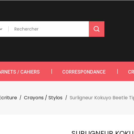
ARNETS / CAHIERS
CORRESPONDANCE
CR
Ecriture
Crayons / Stylos
Surligneur Kokuyo Beetle Ti
SURLIGNEUR KOKUY