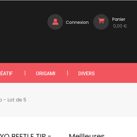
Panier
Connexion
0,00 €
ÉATIF
ORIGAMI
DIVERS
p - Lot de 5
O BEETLE TIP -
Meilleures