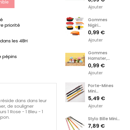
ible
Ajouter
sé
Gommes
e priorité
Nigiri...
Prix
0,99 €
Ajouter
ans les 48H
Gommes
e pépins
Hamster,...
Prix
0,99 €
Ajouter
Porte-Mines
Mini...
Prix
5,49 €
 réside dans dans leur
Ajouter
er, de souligner
 1 Rose - 1 Bleu - 1
apon.
Stylo Bille Mini...
Prix
7,89 €