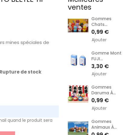
ventes
Gommes
Chats...
Prix
0,99 €
Ajouter
urs mines spéciales de
Gomme Mont
FUJI...
Prix
3,30 €
Rupture de stock
Ajouter
Gommes
Daruma À...
Prix
0,99 €
Ajouter
ail quand le produit sera
Gommes
Animaux À...
Prix
0,99 €