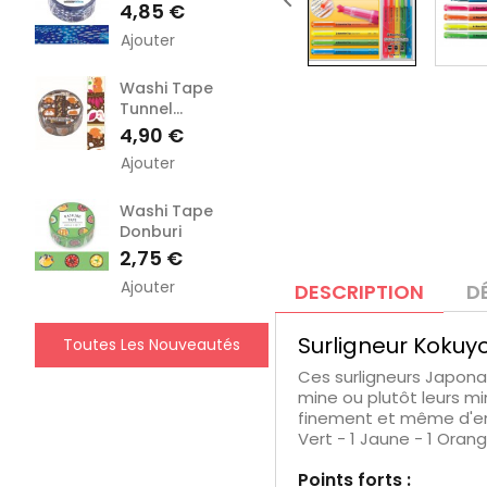

Prix
4,85 €
Ajouter
Washi Tape
Tunnel...
Prix
4,90 €
Ajouter
Washi Tape
Donburi
Prix
2,75 €
Ajouter
DESCRIPTION
D
Surligneur Kokuyo
Toutes Les Nouveautés
Ces surligneurs Japona
mine ou plutôt leurs mi
finement et même d'ento
Vert - 1 Jaune - 1 Oran
Points forts :