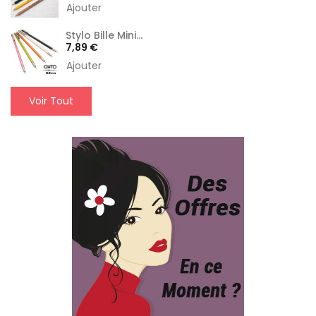
Ajouter
Stylo Bille Mini...
Prix
7,89 €
Ajouter
Voir Tout