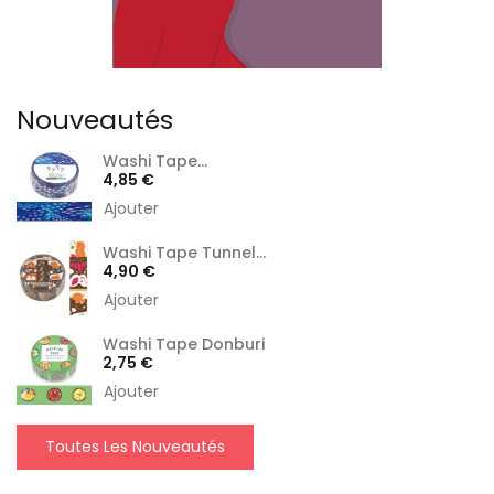
Nouveautés
Washi Tape...
Prix
4,85 €
Ajouter
Washi Tape Tunnel...
Prix
4,90 €
Ajouter
Washi Tape Donburi
Prix
2,75 €
Ajouter
Toutes Les Nouveautés