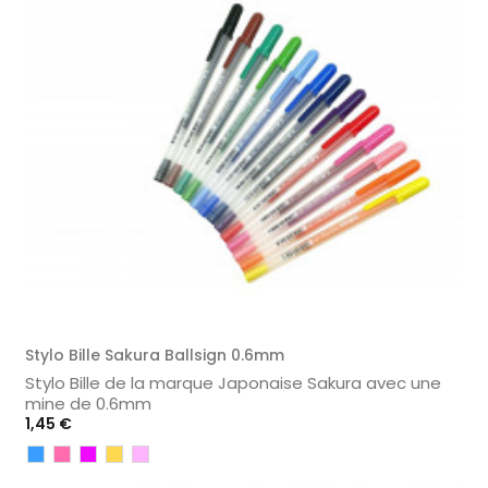
Stylo Bille Sakura Ballsign 0.6mm
Stylo Bille de la marque Japonaise Sakura avec une
mine de 0.6mm
Prix
1,45 €
Bleu
Rose
Violet
Jaune
Rose
Clair
/
clair