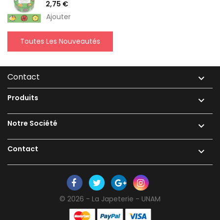
Prix
2,75 €
Ajouter
Toutes Les Nouveautés
Contact

Produits

Notre Société

Contact

© 2026 - La Japeterie - UNAM