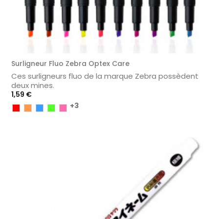
Surligneur Fluo Zebra Optex Care
Ces surligneurs fluo de la marque Zebra possèdent
deux mines.
Prix
1,59 €
+3
Rouge
Orange
Bleu
Vert
Rose
Clair