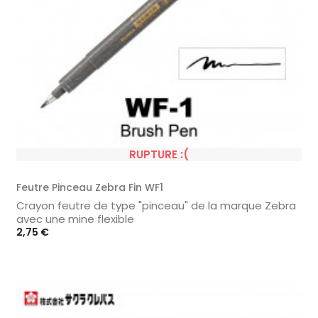
RUPTURE :(
Feutre Pinceau Zebra Fin WF1
Crayon feutre de type "pinceau" de la marque Zebra
avec une mine flexible
Prix
2,75 €