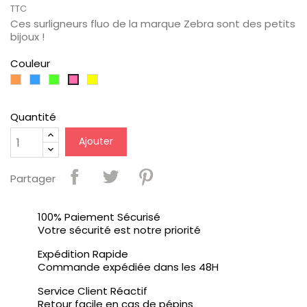
TTC
Ces surligneurs fluo de la marque Zebra sont des petits
bijoux !
Couleur
Orange
Bleu
Vert
Jaune
Rose
Clair
Fluo
1
Quantité
Ajouter
Partager
100% Paiement Sécurisé
Votre sécurité est notre priorité
Expédition Rapide
Commande expédiée dans les 48H
Service Client Réactif
Retour facile en cas de pépins