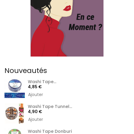
Nouveautés
Washi Tape...
Prix
4,85 €
Ajouter
Washi Tape Tunnel...
Prix
4,90 €
Ajouter
Washi Tape Donburi