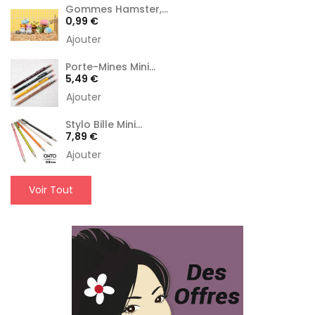
Gommes Hamster,...
Prix
0,99 €
Ajouter
Porte-Mines Mini...
Prix
5,49 €
Ajouter
Stylo Bille Mini...
Prix
7,89 €
Ajouter
Voir Tout