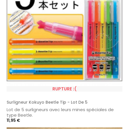
RUPTURE :(
Surligneur Kokuyo Beetle Tip - Lot De 5
Lot de 5 surligneurs avec leurs mines spéciales de
type Beetle.
Prix
11,95 €