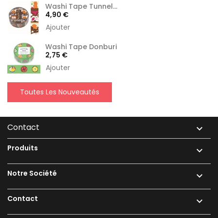
Washi Tape Tunnel...
Prix
4,90 €
Ajouter
Washi Tape Donburi
Prix
2,75 €
Ajouter
Toutes Les Nouveautés
Contact

Produits

Notre Société

Contact
