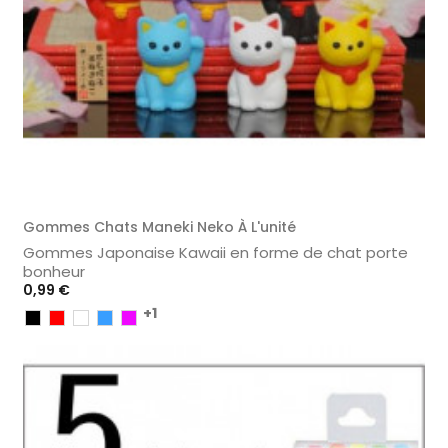
Gommes Chats Maneki Neko À L'unité
Gommes Japonaise Kawaii en forme de chat porte
bonheur
Prix
0,99 €
+1
Noir
Rouge
Blanc
Bleu
Violet
Clair