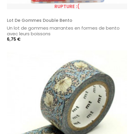
RUPTURE :(
Lot De Gommes Double Bento
Un lot de gommes marrantes en formes de bento
avec leurs boissons
Prix
6,75 €