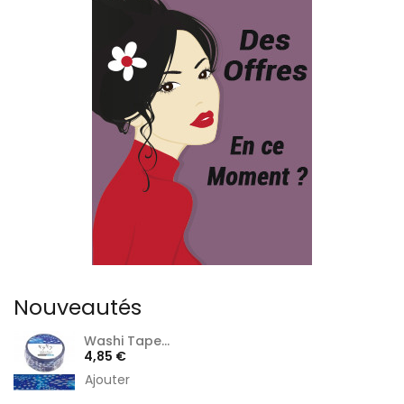
Nouveautés
Washi Tape...
Prix
4,85 €
Ajouter