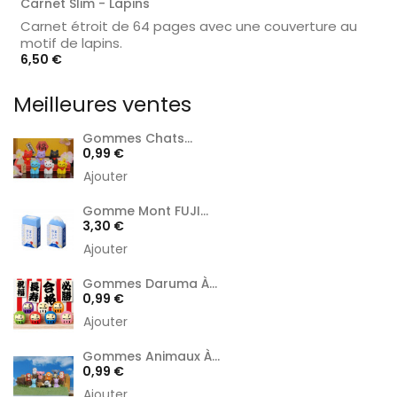
Carnet Slim - Lapins
Carnet étroit de 64 pages avec une couverture au
motif de lapins.
Prix
6,50 €
Meilleures ventes
Gommes Chats...
Prix
0,99 €
Ajouter
Gomme Mont FUJI...
Prix
3,30 €
Ajouter
Gommes Daruma À...
Prix
0,99 €
Ajouter
Gommes Animaux À...
Prix
0,99 €
Ajouter