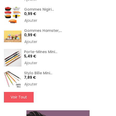
Gommes Nigiri...
Prix
0,99 €
Ajouter
Gommes Hamster,...
Prix
0,99 €
Ajouter
Porte-Mines Mini...
Prix
5,49 €
Ajouter
Stylo Bille Mini...
Prix
7,89 €
Ajouter
Voir Tout