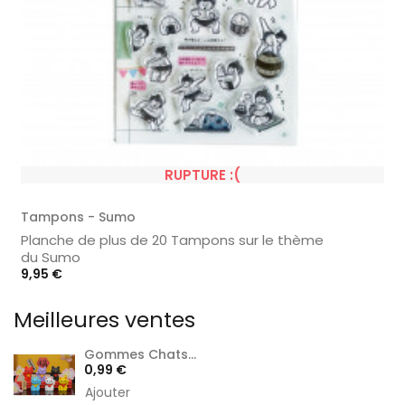
RUPTURE :(
Tampons - Sumo
Planche de plus de 20 Tampons sur le thème
du Sumo
Prix
9,95 €
Meilleures ventes
Gommes Chats...
Prix
0,99 €
Ajouter