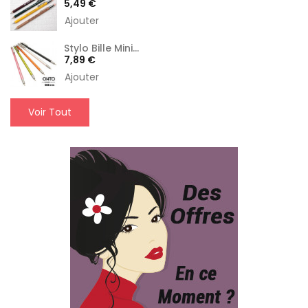
Prix
5,49 €
Ajouter
Stylo Bille Mini...
Prix
7,89 €
Ajouter
Voir Tout