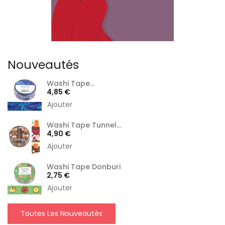
Nouveautés
Washi Tape...
Prix
4,85 €
Ajouter
Washi Tape Tunnel...
Prix
4,90 €
Ajouter
Washi Tape Donburi
Prix
2,75 €
Ajouter
Toutes Les Nouveautés