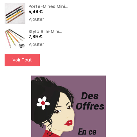
Porte-Mines Mini...
Prix
5,49 €
Ajouter
Stylo Bille Mini...
Prix
7,89 €
Ajouter
Voir Tout