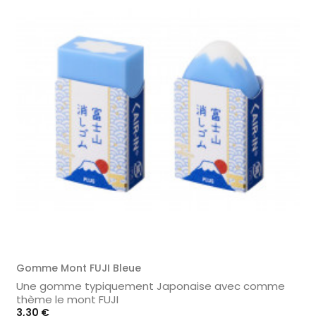
Gomme Mont FUJI Bleue
Une gomme typiquement Japonaise avec comme
thème le mont FUJI
Prix
3,30 €