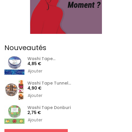
Nouveautés
Washi Tape...
Prix
4,85 €
Ajouter
Washi Tape Tunnel...
Prix
4,90 €
Ajouter
Washi Tape Donburi
Prix
2,75 €
Ajouter