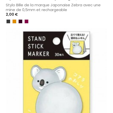
Stylo Bille de la marque Japonaise Zebra avec une
mine de 0,5mm et rechargeable
Prix
2,00 €
Gris
Camel
Noir
Bordeau
Foncé
Sépia