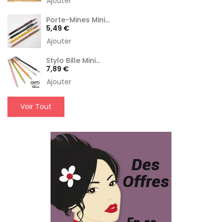
Ajouter
Porte-Mines Mini...
Prix
5,49 €
Ajouter
Stylo Bille Mini...
Prix
7,89 €
Ajouter
Voir Tout