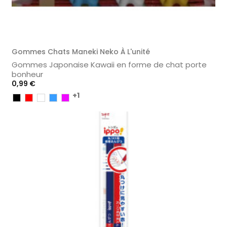
Gommes Chats Maneki Neko À L'unité
Gommes Japonaise Kawaii en forme de chat porte
bonheur
Prix
0,99 €
+1
Noir
Rouge
Blanc
Bleu
Violet
Clair