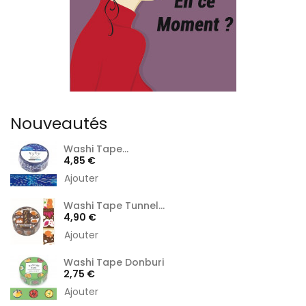
Nouveautés
Washi Tape...
Prix
4,85 €
Ajouter
Washi Tape Tunnel...
Prix
4,90 €
Ajouter
Washi Tape Donburi
Prix
2,75 €
Ajouter