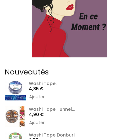
Nouveautés
Washi Tape...
Prix
4,85 €
Ajouter
Washi Tape Tunnel...
Prix
4,90 €
Ajouter
Washi Tape Donburi