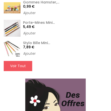
Gommes Hamster,...
Prix
0,99 €
Ajouter
Porte-Mines Mini...
Prix
5,49 €
Ajouter
Stylo Bille Mini...
Prix
7,89 €
Ajouter
Voir Tout