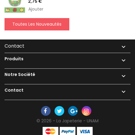
Prix
2,75 €
Ajouter
Toutes Les Nouveautés
Contact

Produits

Notre Société

Contact

© 2026 - La Japeterie - UNAM