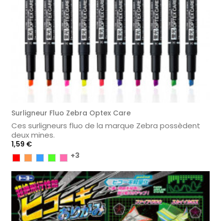
Surligneur Fluo Zebra Optex Care
Ces surligneurs fluo de la marque Zebra possèdent
deux mines.
Prix
1,59 €
+3
Rouge
Orange
Bleu
Vert
Rose
Clair