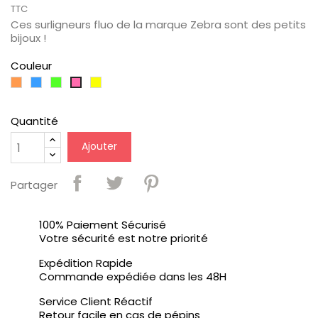
TTC
Ces surligneurs fluo de la marque Zebra sont des petits
bijoux !
Couleur
Orange
Bleu
Vert
Jaune
Rose
Clair
Fluo
1
Quantité
Ajouter
Partager
100% Paiement Sécurisé
Votre sécurité est notre priorité
Expédition Rapide
Commande expédiée dans les 48H
Service Client Réactif
Retour facile en cas de pépins