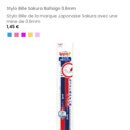
Stylo Bille Sakura Ballsign 0.6mm
Stylo Bille de la marque Japonaise Sakura avec une
mine de 0.6mm
Prix
1,45 €
Bleu
Rose
Violet
Jaune
Rose
Clair
/
clair
Orangé