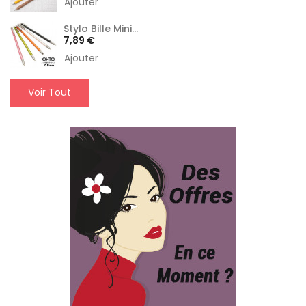
Ajouter
Stylo Bille Mini...
Prix
7,89 €
Ajouter
Voir Tout