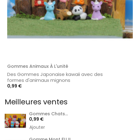
Gommes Animaux À L'unité
Des Gommes Japonaise kawaii avec des
formes d'animaux mignons
Prix
0,99 €
Meilleures ventes
Gommes Chats...
Prix
0,99 €
Ajouter
Gomme Mont FUJI...