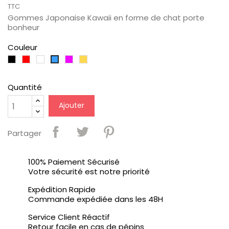
TTC
Gommes Japonaise Kawaii en forme de chat porte
bonheur
Couleur
Noir
Rouge
Blanc
Violet
Jaune
Bleu
/
Clair
Orangé
Quantité
Ajouter
Partager
100% Paiement Sécurisé
Votre sécurité est notre priorité
Expédition Rapide
Commande expédiée dans les 48H
Service Client Réactif
Retour facile en cas de pépins