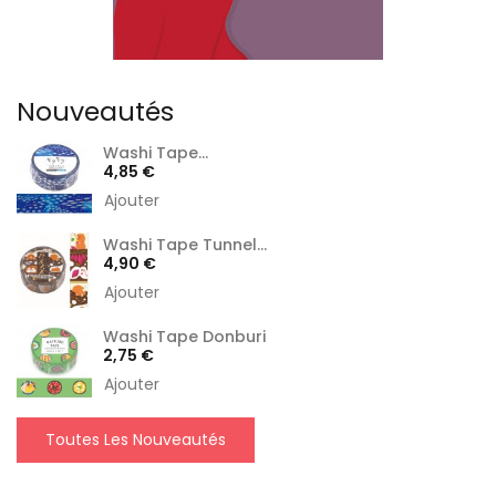
Nouveautés
Washi Tape...
Prix
4,85 €
Ajouter
Washi Tape Tunnel...
Prix
4,90 €
Ajouter
Washi Tape Donburi
Prix
2,75 €
Ajouter
Toutes Les Nouveautés