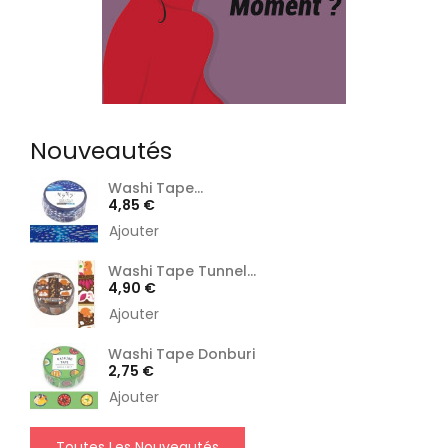
Nouveautés
Washi Tape...
Prix
4,85 €
Ajouter
Washi Tape Tunnel...
Prix
4,90 €
Ajouter
Washi Tape Donburi
Prix
2,75 €
Ajouter
Toutes Les Nouveautés