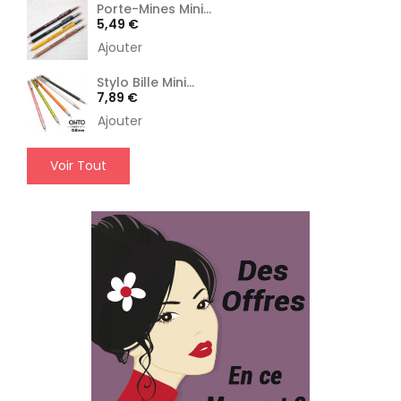
Porte-Mines Mini...
Prix
5,49 €
Ajouter
Stylo Bille Mini...
Prix
7,89 €
Ajouter
Voir Tout