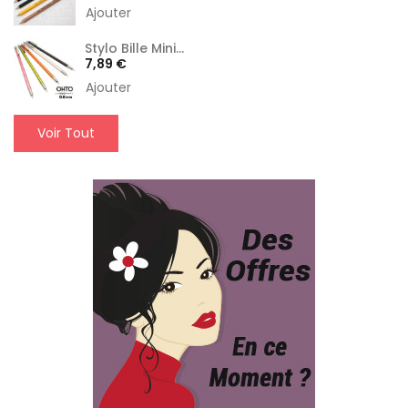
Ajouter
Stylo Bille Mini...
Prix
7,89 €
Ajouter
Voir Tout