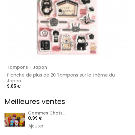
Tampons - Japon
Planche de plus de 20 Tampons sur le thème du
Japon
Prix
9,85 €
Meilleures ventes
Gommes Chats...
Prix
0,99 €
Ajouter