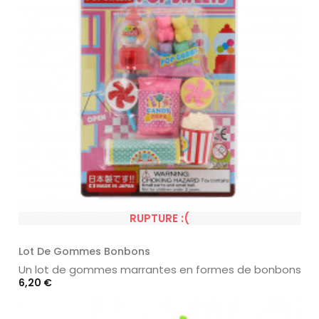
RUPTURE :(
Lot De Gommes Bonbons
Un lot de gommes marrantes en formes de bonbons
Prix
6,20 €