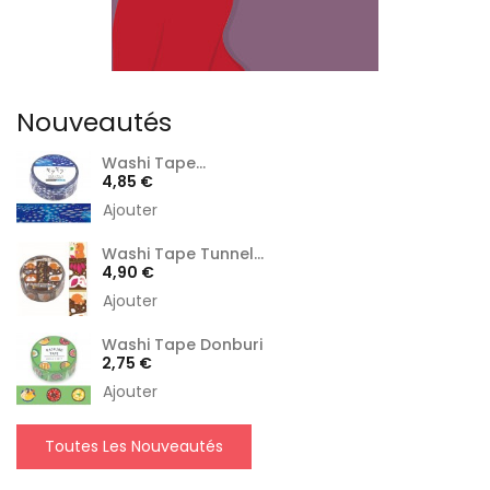
Nouveautés
Washi Tape...
Prix
4,85 €
Ajouter
Washi Tape Tunnel...
Prix
4,90 €
Ajouter
Washi Tape Donburi
Prix
2,75 €
Ajouter
Toutes Les Nouveautés