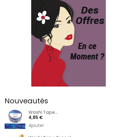
Nouveautés
Washi Tape...
Prix
4,85 €
Ajouter