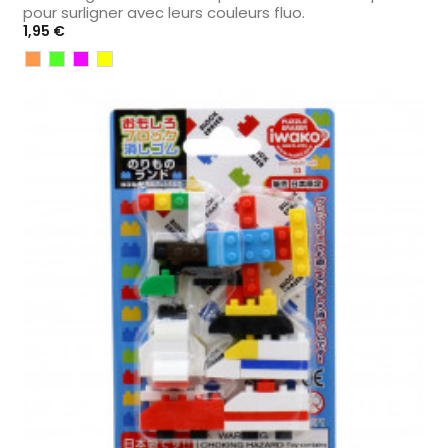
pour surligner avec leurs couleurs fluo.
Prix
1,95 €
Orange
Vert
Violet
Jaune
Fluo
1