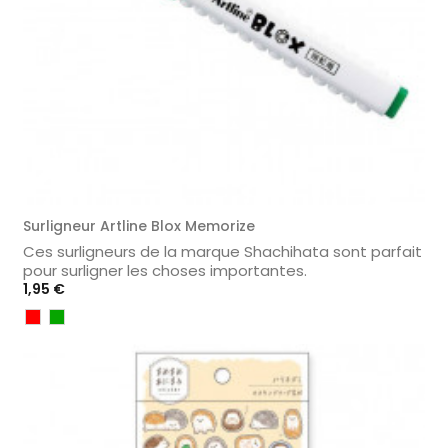
Surligneur Artline Blox Memorize
Ces surligneurs de la marque Shachihata sont parfait
pour surligner les choses importantes.
Prix
1,95 €
Rouge
Vert
Foncé