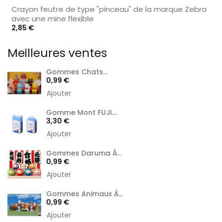
Crayon feutre de type "pinceau" de la marque Zebra
avec une mine flexible
Prix
2,85 €
Meilleures ventes
Gommes Chats...
Prix
0,99 €
Ajouter
Gomme Mont FUJI...
Prix
3,30 €
Ajouter
Gommes Daruma À...
Prix
0,99 €
Ajouter
Gommes Animaux À...
Prix
0,99 €
Ajouter