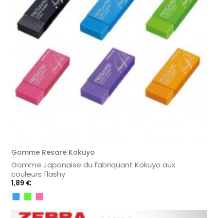
Gomme Resare Kokuyo
Gomme Japonaise du fabriquant Kokuyo aux
couleurs flashy
Prix
1,89 €
Bleu
Vert
Rose
Clair