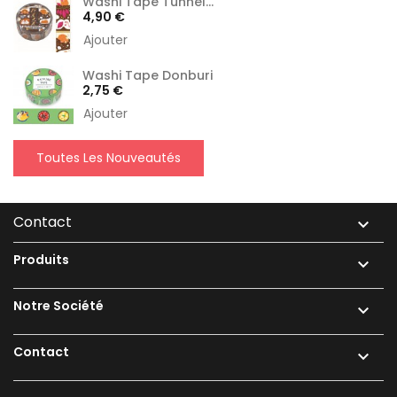
Washi Tape Tunnel...
Prix
4,90 €
Ajouter
Washi Tape Donburi
Prix
2,75 €
Ajouter
Toutes Les Nouveautés
Contact

Produits

Notre Société

Contact
