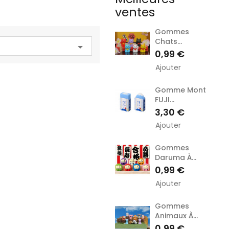
ventes
Gommes
Chats...

Prix
0,99 €
Ajouter
Gomme Mont
FUJI...
Prix
3,30 €
Ajouter
Gommes
Daruma À...
Prix
0,99 €
Ajouter
Gommes
Animaux À...
Prix
0,99 €