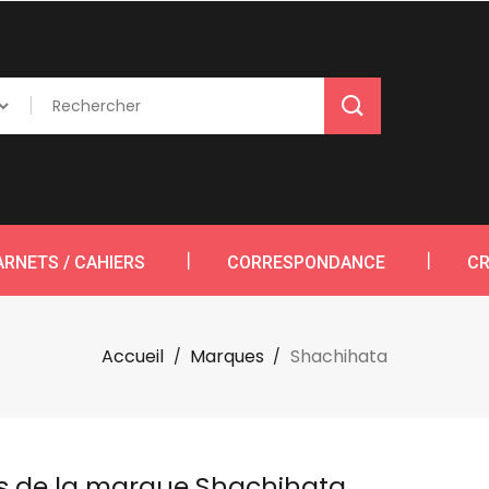
ARNETS / CAHIERS
CORRESPONDANCE
CR
Accueil
Marques
Shachihata
its de la marque Shachihata