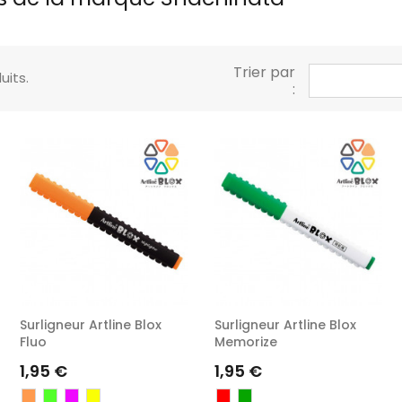
Trier par
duits.
:
Surligneur Artline Blox
Surligneur Artline Blox
Fluo
Memorize
Prix
Prix
1,95 €
1,95 €
Orange
Vert
Violet
Jaune
Rouge
Vert