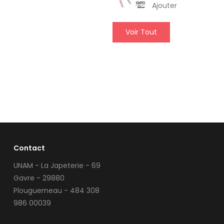
Ajouter
Voir Tout
Contact
UNAM - La Japeterie - 69
Gavre - 29880
Plouguerneau - 484 308
986 00039