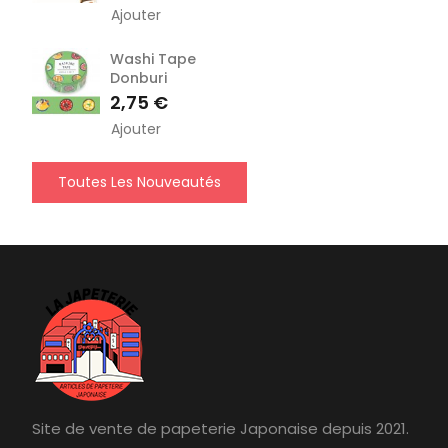
Ajouter
Washi Tape
Donburi
Prix
2,75 €
Ajouter
Toutes Les Nouveautés
Site de vente de papeterie Japonaise depuis 2021.