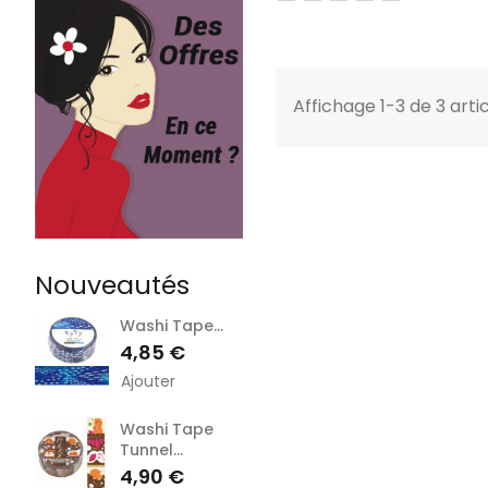
Foncé
Affichage 1-3 de 3 arti
Nouveautés
Washi Tape...
Prix
4,85 €
Ajouter
Washi Tape
Tunnel...
Prix
4,90 €