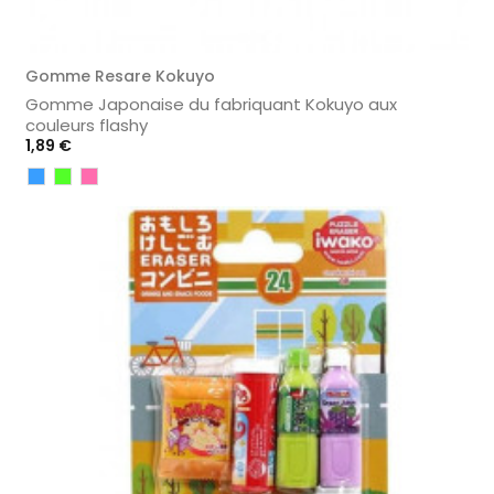
Gomme Resare Kokuyo
Gomme Japonaise du fabriquant Kokuyo aux
couleurs flashy
Prix
1,89 €
Bleu
Vert
Rose
Clair