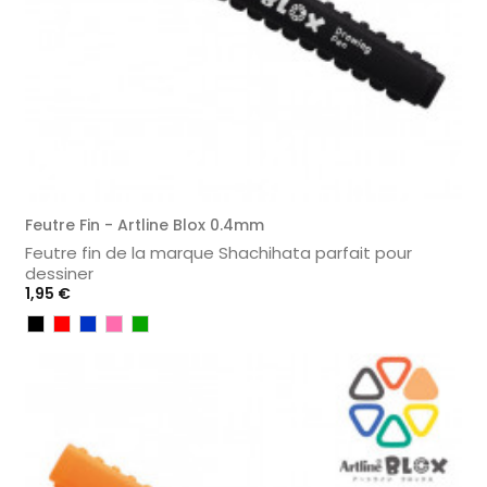
Feutre Fin - Artline Blox 0.4mm
Feutre fin de la marque Shachihata parfait pour
dessiner
Prix
1,95 €
Noir
Rouge
Bleu
Rose
Vert
Foncé