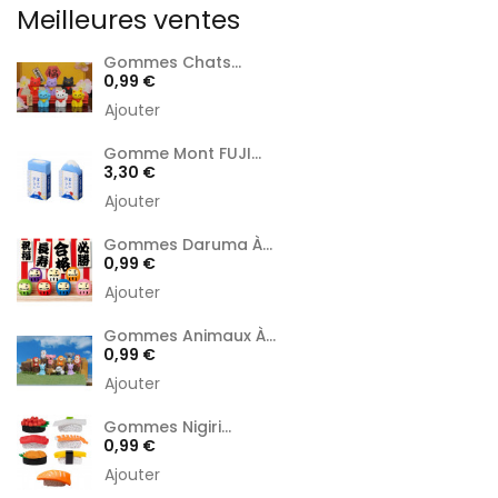
Meilleures ventes
Gommes Chats...
Prix
0,99 €
Ajouter
Gomme Mont FUJI...
Prix
3,30 €
Ajouter
Gommes Daruma À...
Prix
0,99 €
Ajouter
Gommes Animaux À...
Prix
0,99 €
Ajouter
Gommes Nigiri...
Prix
0,99 €
Ajouter