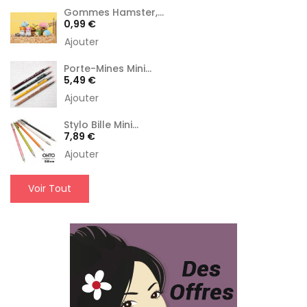
Gommes Hamster,...
Prix
0,99 €
Ajouter
Porte-Mines Mini...
Prix
5,49 €
Ajouter
Stylo Bille Mini...
Prix
7,89 €
Ajouter
Voir Tout