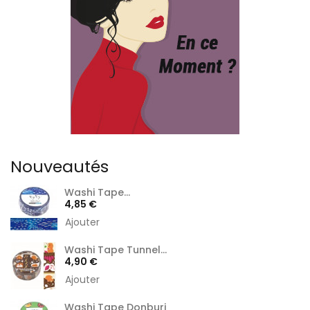
Nouveautés
Washi Tape...
Prix
4,85 €
Ajouter
Washi Tape Tunnel...
Prix
4,90 €
Ajouter
Washi Tape Donburi