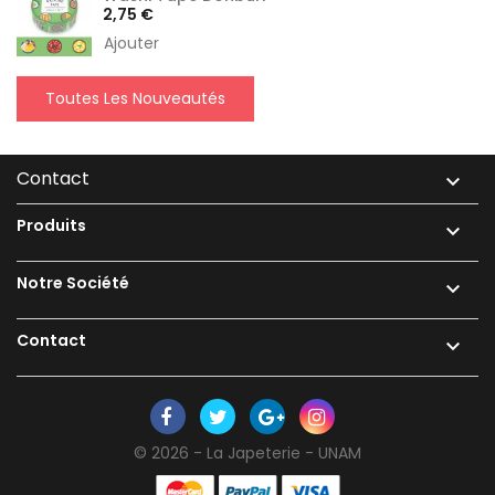
Prix
2,75 €
Ajouter
Toutes Les Nouveautés
Contact

Produits

Notre Société

Contact

© 2026 - La Japeterie - UNAM