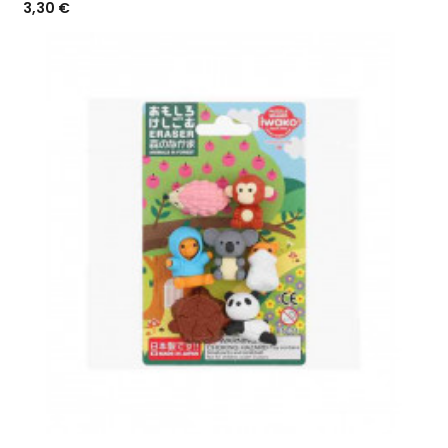
Prix
3,30 €