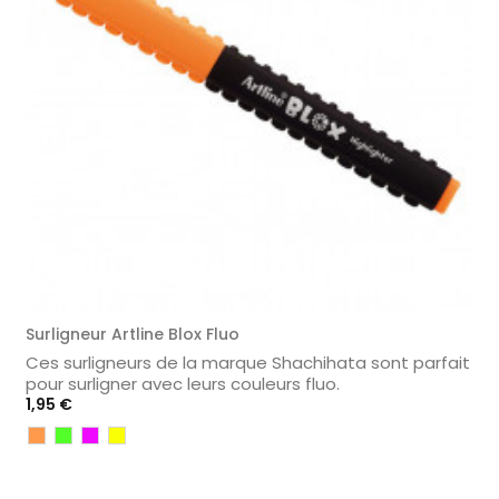
Surligneur Artline Blox Fluo
Ces surligneurs de la marque Shachihata sont parfait
pour surligner avec leurs couleurs fluo.
Prix
1,95 €
Orange
Vert
Violet
Jaune
Fluo
1