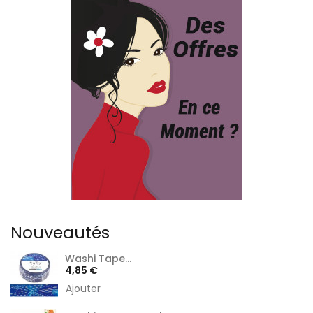
Nouveautés
Washi Tape...
Prix
4,85 €
Ajouter