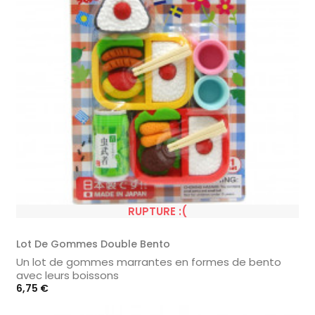
RUPTURE :(
Lot De Gommes Double Bento
Un lot de gommes marrantes en formes de bento
avec leurs boissons
Prix
6,75 €