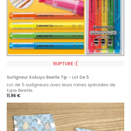
RUPTURE :(
Surligneur Kokuyo Beetle Tip - Lot De 5
Lot de 5 surligneurs avec leurs mines spéciales de
type Beetle.
Prix
11,95 €