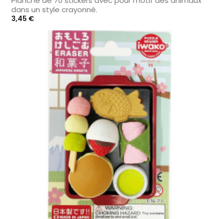
Planche de 70 stickers avec pour motif des animaux
dans un style crayonné.
Prix
3,45 €