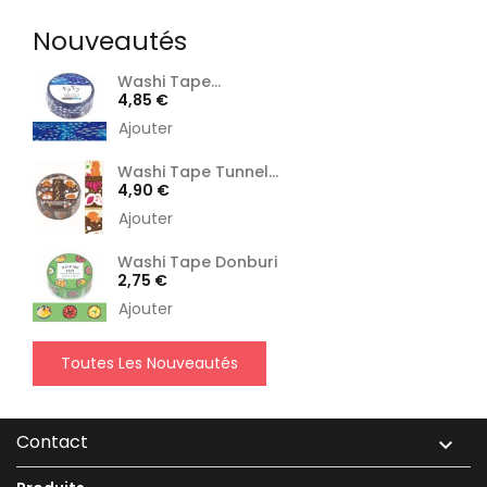
Nouveautés
Washi Tape...
Prix
4,85 €
Ajouter
Washi Tape Tunnel...
Prix
4,90 €
Ajouter
Washi Tape Donburi
Prix
2,75 €
Ajouter
Toutes Les Nouveautés
Contact
