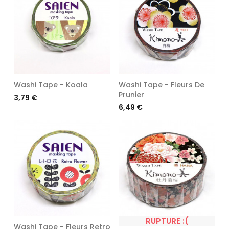
Washi Tape - Koala
Washi Tape - Fleurs De
Prunier
Prix
3,79 €
Prix
6,49 €
RUPTURE :(
Washi Tape - Fleurs Retro