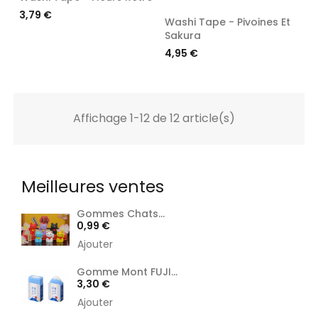
Prix
3,79 €
Washi Tape - Pivoines Et
Sakura
Prix
4,95 €
Affichage 1-12 de 12 article(s)
Meilleures ventes
Gommes Chats...
Prix
0,99 €
Ajouter
Gomme Mont FUJI...
Prix
3,30 €
Ajouter