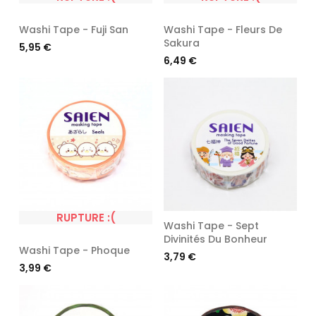
Washi Tape - Fuji San
Washi Tape - Fleurs De
Sakura
Prix
5,95 €
Prix
6,49 €
RUPTURE :(
Washi Tape - Sept
Divinités Du Bonheur
Washi Tape - Phoque
Prix
3,79 €
Prix
3,99 €