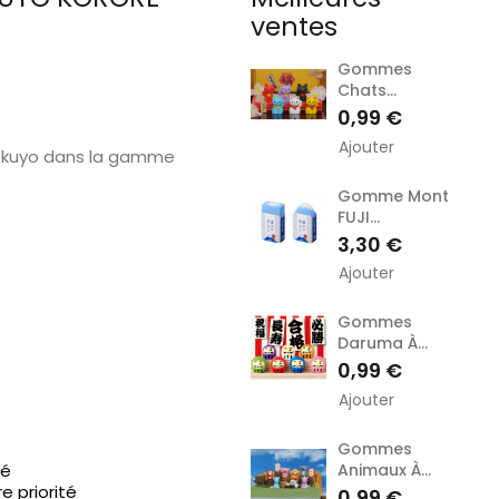
ventes
Gommes
Chats...
Prix
0,99 €
Ajouter
okuyo dans la gamme
Gomme Mont
FUJI...
Prix
3,30 €
Ajouter
Gommes
Daruma À...
Prix
0,99 €
Ajouter
Gommes
Animaux À...
sé
e priorité
Prix
0,99 €