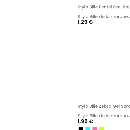
Stylo Bille Pentel Feel 
Stylo Bille de la marq
Prix
1,29 €
Stylo Bille Zebra Gel Sa
Stylo Bille de la marq
Prix
1,95 €
Noir
Turquoise
Rose
Vert-