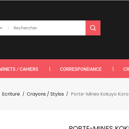
ARNETS / CAHIERS
CORRESPONDANCE
CR
Ecriture
Crayons / Stylos
Porte-Mines Kokuyo Kor
PORTE-MINES KO