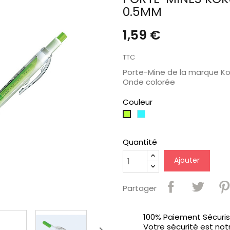
0.5MM
1,59 €
TTC
Porte-Mine de la marque K
Onde colorée
Couleur
Turquoise
Jaune
Fluo
Quantité
Ajouter
Partager
100% Paiement Sécuri
Votre sécurité est notr