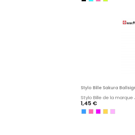
Jaune
Stylo Bille Sakura Balls
Stylo Bille de la marq
Prix
1,45 €
Bleu
Rose
Violet
Jaune
Rose
Clair
/
clair
Orangé