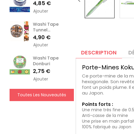

Prix
4,85 €
Ajouter
Washi Tape
Tunnel...
Prix
4,90 €
Ajouter
DESCRIPTION
D
Washi Tape
Donburi
Porte-Mines Kok
Prix
2,75 €
Ce porte-mine de la m
Ajouter
hexagonale. Son revête
font un poids plume. Il
au Japon.
Toutes Les Nouveautés
Points forts :
Une mine très fine de 
Anti-casse de la mine
Une prise en main parfai
100% fabriqué au Japon