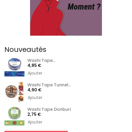
Nouveautés
Washi Tape...
Prix
4,85 €
Ajouter
Washi Tape Tunnel...
Prix
4,90 €
Ajouter
Washi Tape Donburi
Prix
2,75 €
Ajouter