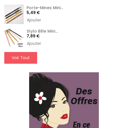
Porte-Mines Mini...
Prix
5,49 €
Ajouter
Stylo Bille Mini...
Prix
7,89 €
Ajouter
Voir Tout